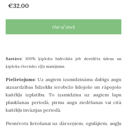
€32.00
Out of stock
Sastāvs:
100% ķiploku hidrolāts jeb destilēta ūdens un
ķiploka ēterisko eļļu maisījums.
Pielietojums:
Uz augiem izsmidzināms
dabīgs augu
aizsardzības līdzeklis ierobežo lidojošo un rāpojošo
kaitēkļu izplatību. To izsmidzina uz augiem lapu
plaukšanas periodā, pirms augu ziedēšanas vai citā
kaitēkļu invāzijas periodā.
Piemērots lietošanai uz dārzeņiem, ogulājiem, augļu