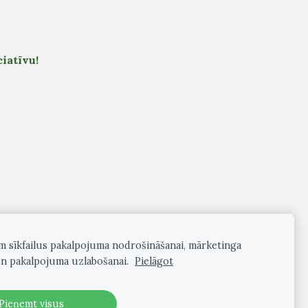
iatīvu!
am sīkfailus pakalpojuma nodrošināšanai, mārketinga
n pakalpojuma uzlabošanai.
Pielāgot
Pieņemt visus