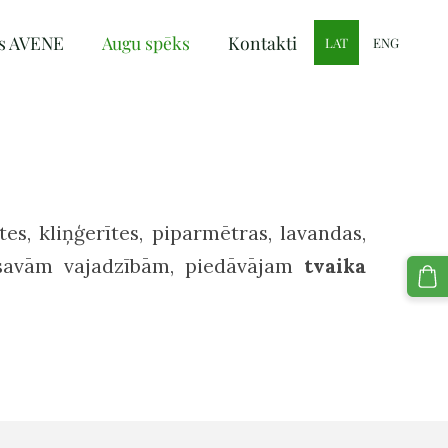
s AVENE
Augu spēks
Kontakti
LAT
ENG
es, kliņģerītes, piparmētras, lavandas,
us savām vajadzībām, piedāvājam
tvaika