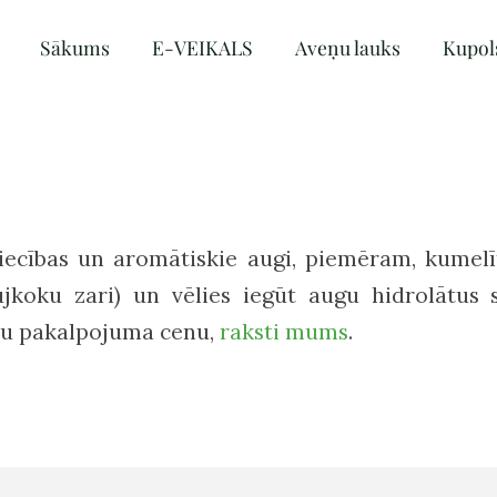
Sākums
E-VEIKALS
Aveņu lauks
Kupol
niecības un aromātiskie augi, piemēram, kumelīt
skujkoku zari) un vēlies iegūt augu hidrolāt
ātu pakalpojuma cenu,
raksti mums
.