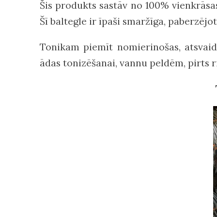
Šis produkts sastāv no 100% vienkrāsa
Šī baltegle ir
īpaši smaržīga, paberzējot 
Tonikam piemīt nomierinošas, atsvaidz
ādas tonizēšanai, vannu peldēm, pirts r