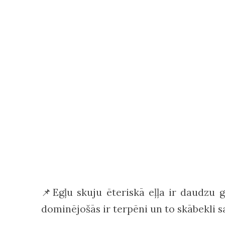
📌Egļu skuju ēteriskā eļļa ir daudzu
dominējošās ir terpēni un to skābekli s