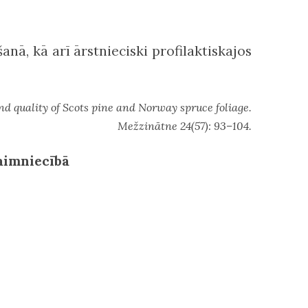
anā, kā arī ārstnieciski profilaktiskajos
 and quality of Scots pine and Norway spruce foliage.
Mežzinātne 24(57): 93–104.
aimniecībā