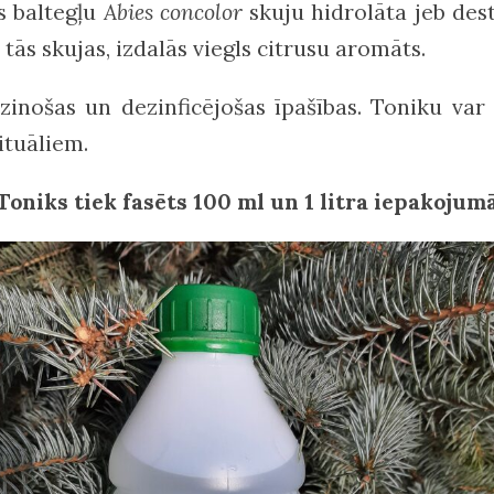
s baltegļu
Abies concolor
skuju hidrolāta jeb dest
tās skujas, izdalās viegls citrusu aromāts.
inošas un dezinficējošas īpašības. Toniku var 
ituāliem.
Toniks tiek fasēts 100 ml un 1 litra iepakojum