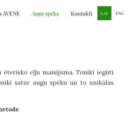
s AVENE
Augu spēks
Kontakti
LAT
ENG
ēterisko eļļu maisījuma. Toniki iegūti
oniki satur augu spēku un to unikālās
 metode