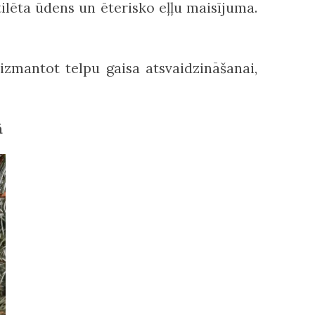
ilēta ūdens un ēterisko eļļu maisījuma.
izmantot telpu gaisa atsvaidzināšanai,
ā