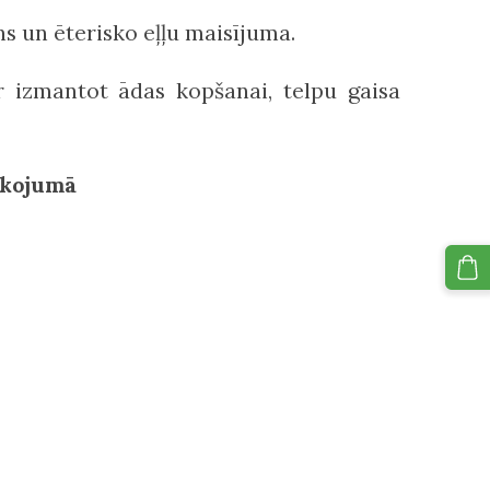
ns un ēterisko eļļu maisījuma.
ar izmantot ādas kopšanai, telpu gaisa
pakojumā