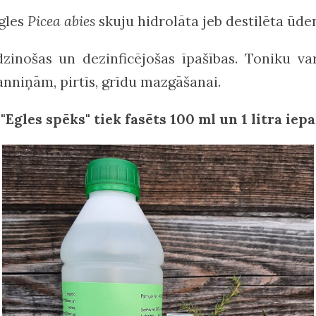
egles
Picea abies
skuju hidrolāta jeb destilēta ūde
dzinošas un dezinficējošas īpašības. Toniku v
anniņām, pirtīs, grīdu mazgāšanai.
"Egles spēks" tiek fasēts 100 ml un 1 litra ie