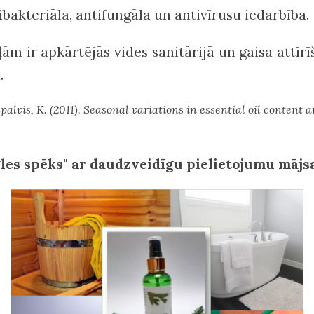
tibakteriāla, antifungāla un antivīrusu iedarbība.
 ir apkārtējās vides sanitārijā un gaisa attīrīš
.
 Spalvis, K. (2011). Seasonal variations in essential oil content
gles spēks" ar daudzveidīgu pielietojumu mājs