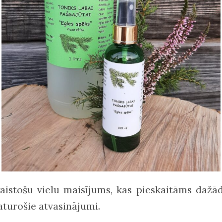
 gaistošu vielu maisījums, kas pieskaitāms daž
aturošie atvasinājumi.