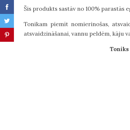
Šis produkts sastāv no 100% parastās 
Tonikam p
iemīt nomierinošas, atsvai
atsvaidzināšanai, vannu peldēm, kāju v
Toniks 