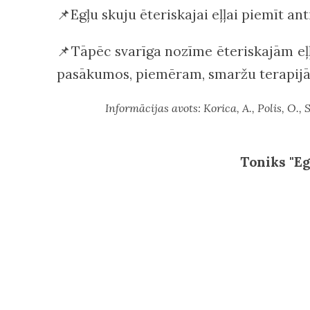
📌Egļu skuju ēteriskajai eļļai piemīt an
📌Tāpēc svarīga nozīme ēteriskajām eļļām
pasākumos, piemēram, smaržu terapijā
Informācijas avots: Korica, A., Polis, O.,
Toniks "E