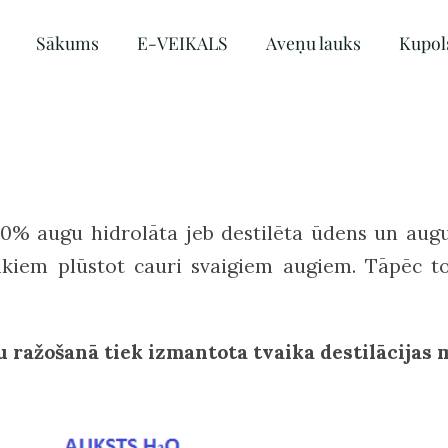
Sākums
E-VEIKALS
Aveņu lauks
Kupol
0% augu hidrolāta jeb destilēta ūdens un augu 
vaikiem plūstot cauri svaigiem augiem. Tāpēc t
 ražošanā tiek izmantota tvaika destilācijas