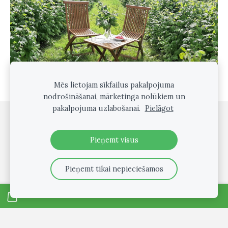
Mēs lietojam sīkfailus pakalpojuma
nodrošināšanai, mārketinga nolūkiem un
pakalpojuma uzlabošanai.
Pielāgot
Sīkdatnes
Pieņemt visus
Iepazīsimies tuvāk - video par mums un mūsu ģimenes
kopiniciatīvu!
Pieņemt tikai nepieciešamos